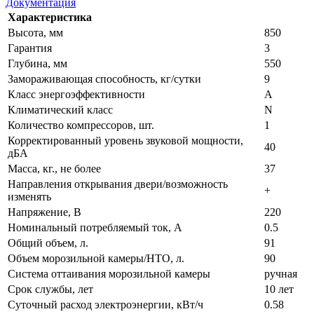
Документация
Характеристика
Высота, мм
850
Гарантия
3
Глубина, мм
550
Замораживающая способность, кг/сутки
9
Класс энергоэффективности
A
Климатический класс
N
Количество компрессоров, шт.
1
Корректированный уровень звуковой мощности,
40
дБA
Масса, кг., не более
37
Направления открывания двери/возможность
+
изменять
Напряжение, В
220
Номинальный потребляемый ток, А
0.5
Общий объем, л.
91
Объем морозильной камеры/НТО, л.
90
Система оттаивания морозильной камеры
ручная
Срок службы, лет
10 лет
Суточный расход электроэнергии, кВт/ч
0.58